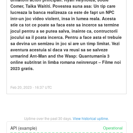
Comer, Taika Waititi. Povestea suna asa: Un tip care 
lucreaza la banca realizeaza ca este de fapt un NPC 
intr-un joc video violent, insa in lumea reala. Acesta 
stie ca tot ce poate sa faca este sa incerce sa termine 
jocul pentru a se putea salva, inainte ca, contructorii 
jocului sa il poata incerca. Pentru a face asta el trebuie 
sa devina un semizeu in joc si are un timp limitat. Vezi 
aventura acestuia si daca va reusi sa se salveze 
urmarind Ant-Man and the Wasp: Quantumania 3 
online subtitrat in limba romana neinrerupt – Filme noi 
2023 gratis.
Feb
20
,
2023
-
16:37
UTC
Uptime over the past
30
days.
View historical uptime.
Operational
API (example)