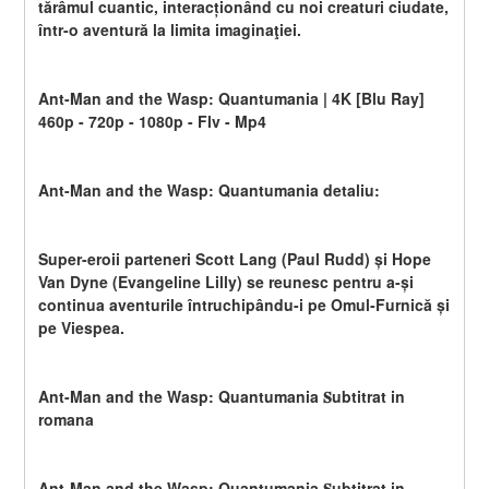
tărâmul cuantic, interacționând cu noi creaturi ciudate, 
într-o aventură la limita imaginaţiei.
Ant-Man and the Wasp: Quantumania | 4K [Blu Ray] 
460p - 720p - 1080p - Flv - Mp4
Ant-Man and the Wasp: Quantumania detaliu:
Super-eroii parteneri Scott Lang (Paul Rudd) și Hope 
Van Dyne (Evangeline Lilly) se reunesc pentru a-și 
continua aventurile întruchipându-i pe Omul-Furnică și 
pe Viespea.
Ant-Man and the Wasp: Quantumania 𝐒ubtitrat in 
romana
Ant-Man and the Wasp: Quantumania 𝐒ubtitrat in 